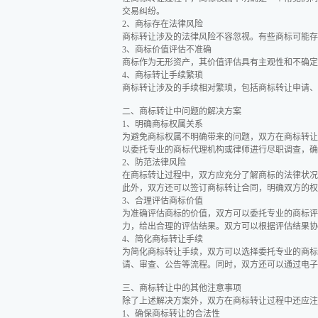
交易纠纷。
2、商标存在法律风险
商标转让涉及的法律风险不容忽视。有些商标可能存
3、商标价值评估不准确
商标作为无形资产，其价值评估具有主观性和不确定
4、商标转让手续繁琐
商标转让涉及的手续相对繁琐，包括商标转让申请、
二、商标转让中问题的解决方案
1、明确商标权属关系
为避免商标权属不明确带来的问题，双方在商标转让
以委托专业的商标代理机构或律师进行尽职调查，确
2、防范法律风险
在商标转让过程中，双方应充分了解商标的法律状况
此外，双方还可以签订商标转让合同，明确双方的权
3、合理评估商标价值
为准确评估商标的价值，双方可以委托专业的商标评
力，给出合理的评估结果。双方可以根据评估结果协
4、简化商标转让手续
为简化商标转让手续，双方可以选择委托专业的商标
请、审查、公告等流程。同时，双方还可以通过电子
三、商标转让中的其他注意事项
除了上述解决方案外，双方在商标转让过程中还应注
1、确保商标转让的合法性